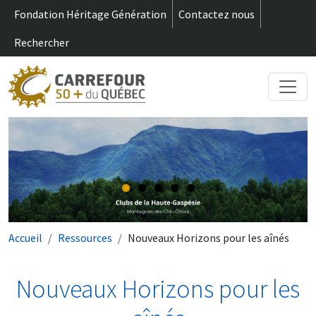
m
Aller au contenu principal
Fondation Héritage Génération
Contactez nous
Rechercher
Fil d'Ariane
Accueil
Ressources
Nouveaux Horizons pour les aînés
Nouveaux Horizons pour les