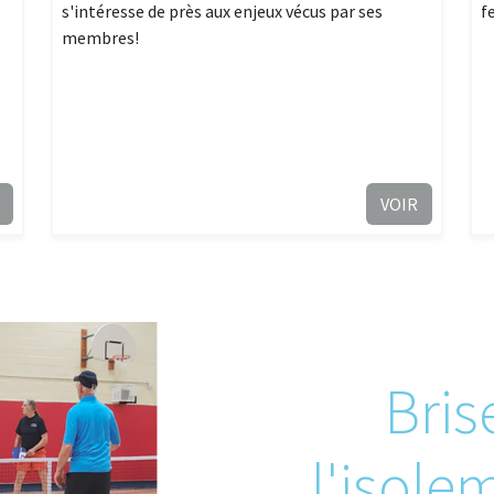
s'intéresse de près aux enjeux vécus par ses
f
membres!
VOIR
Bris
l'isole