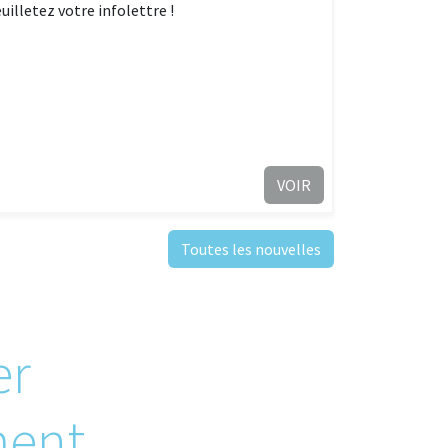
euilletez votre infolettre !
VOIR
Toutes les nouvelles
er
ment,