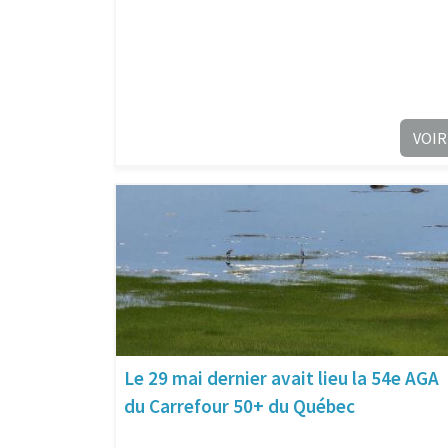
VOIR
Le 29 mai dernier avait lieu la 54e AGA
du Carrefour 50+ du Québec