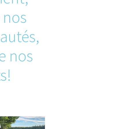
 nos
utés,
e nos
s!