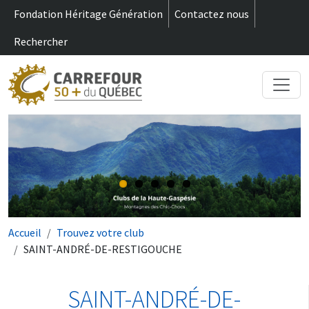
m
Aller au contenu principal
Fondation Héritage Génération
Contactez nous
Rechercher
Fil d'Ariane
Accueil
Trouvez votre club
SAINT-ANDRÉ-DE-RESTIGOUCHE
SAINT-ANDRÉ-DE-