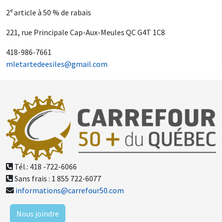
e
2
article à 50 % de rabais
221, rue Principale Cap-Aux-Meules QC G4T 1C8
418-986-7661
mletartedeesiles@gmail.com
Tél.: 418 -722-6066
Sans frais : 1 855 722-6077
informations@carrefour50.com
Nous joindre