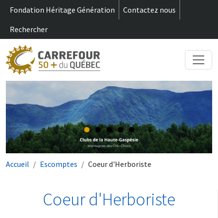
m
Aller au contenu principal
Fondation Héritage Génération
Contactez nous
Rechercher
Fil d'Ariane
Accueil
Escomptes
Coeur d'Herboriste
Coeur d'Herboriste